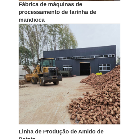
Fábrica de máquinas de
processamento de farinha de
mandioca
Fábrica de máquinas de
processamento de farinha de
mandioca
A África é chamada de "continente
tropical", e seu clima é caracterizado
por alta temperatura, pouca chuva e
secura, e a zona climática é
distribuída em uma simetria norte-sul.
READ MORE

Linha de Produção de Amido de