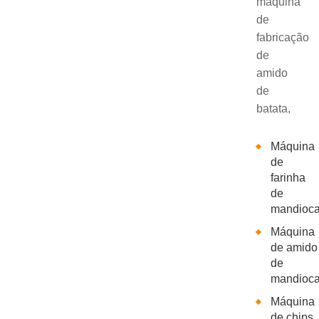
máquina
de
fabricação
de
amido
de
batata,
Máquina
de
farinha
de
mandioc
Máquina
de amido
de
mandioc
Máquina
de chips