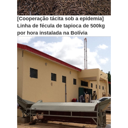
[Cooperação tácita sob a epidemia]
Linha de fécula de tapioca de 500kg
por hora instalada na Bolívia
[Cooperação tácita sob a
epidemia] Linha de fécula de
tapioca de 500kg por hora
instalada na Bolívia
A África é chamada de "continente
tropical", e seu clima é caracterizado
por alta temperatura, pouca chuva e
secura, e a zona climática é
distribuída em uma simetria norte-sul.
READ MORE
