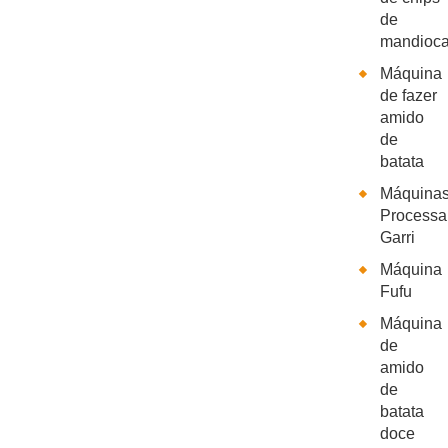
de
mandioc
Máquina
de fazer
amido
de
batata
Máquinas
Process
Garri
Máquina
Fufu
Máquina
de
amido
de
batata
doce