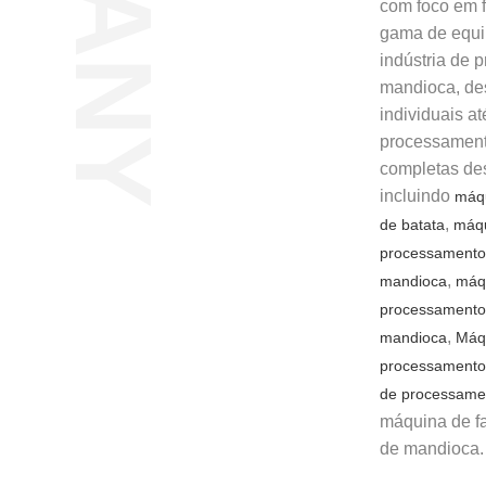
com foco em f
gama de equi
indústria de 
mandioca, de
individuais at
processamen
completas de
incluindo
máqu
,
de batata
máqu
processamento 
,
mandioca
máq
processamento 
,
mandioca
Máq
processamento 
de processamen
máquina de fa
de mandioca.