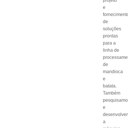
projeto
e
forneciment
de
soluções
prontas
para a
linha de
processame
de
mandioca
e
batata.
Também
pesquisamo
e
desenvolve
a