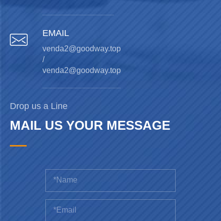
EMAIL

venda2@goodway.top
/
venda2@goodway.top
Drop us a Line
MAIL US YOUR MESSAGE