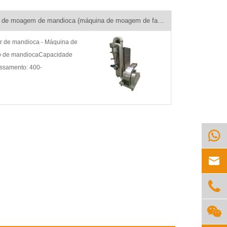
Máquina de moagem de mandioca (máquina de moagem de farinha de mandioca)
or de mandioca - Máquina de
ão de mandiocaCapacidade
ssamento: 400-
oraEscopo de aplicação:
do pó grosso em pó
odução do produto: Fresadora
ioca, moinho de mandioca



