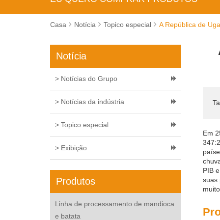
Casa
Notícia
Topico especial
A República de Uga
Notícia
> Notícias do Grupo
> Notícias da indústria
Ta
> Topico especial
Em 25
347:2
> Exibição
paíse
chuva
PIB e
Produtos
suas 
muito
Linha de processamento de mandioca
Pro
e batata