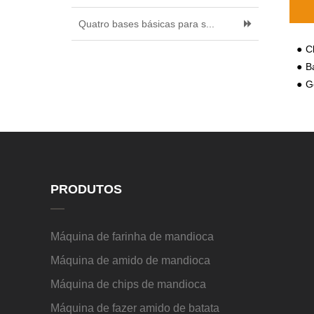
dry
Quatro bases básicas para s...
Cl
Base
Go
PRODUTOS
Máquina de farinha de mandioca
Máquina de amido de mandioca
Máquina de chips de mandioca
Máquina de fazer amido de batata