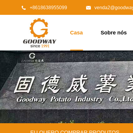
+8618638955099
venda2@goodway.


Casa
Sobre nós
EU QUERO COMPRAR PRODUTOS