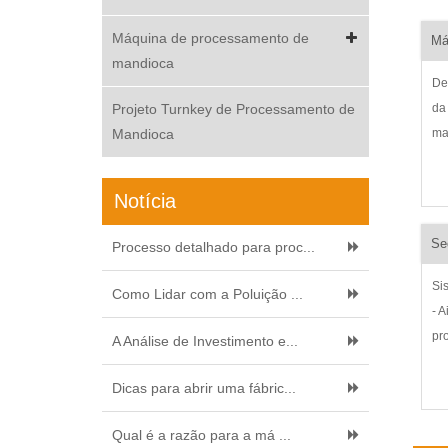
Máquina de processamento de
Má
mandioca
De
Projeto Turnkey de Processamento de
da
Mandioca
ma
fa
pó
Notícia
ac
di
Processo detalhado para proc...
Si
Como Lidar com a Poluição ...
- 
pr
A Análise de Investimento e...
20
Am
Dicas para abrir uma fábric...
fa
Qual é a razão para a má ...
fl