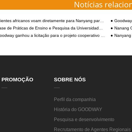
Notícias relacio
in...
ientes africanos voam diretamente para Nanyang para visitar a fábrica da Goodway
Goodway Mandioca & Ba
 de Práticas de Ensino e Pesquisa da Universidade Agrícola de Henan revelada na indústria NANYANG GOODWAY CASSAVA & BATATO
Nanang G
odway ganhou a licitação para o projeto cooperativo do governo da Indonésia
Nanyang Goodway g
PROMOÇÃO
SOBRE NÓS
Perfil da companhia
História do GOODWAY
Pesquisa e desenvolvimento
Recrutamento de Agentes Regionai