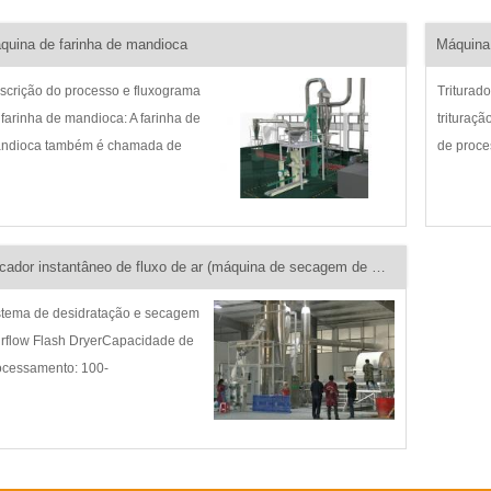
quina de farinha de mandioca
scrição do processo e fluxograma
Triturad
 farinha de mandioca: A farinha de
trituraç
ndioca também é chamada de
de proce
rinha integral de mandioca, que é o
500kgs/h
 fino, um pouco amarelado e
Moagem 
inzentado. Farinha de mandioca é
finoIntr
ferente de estrela de mandioca...
de mand
Secador instantâneo de fluxo de ar (máquina de secagem de mandioca)
...
stema de desidratação e secagem
Airflow Flash DryerCapacidade de
ocessamento: 100-
00Kgs/hourAplicativo Escopo:
ido de mandioca e secagem de
rinhaIntrodução do produto: Airflow
ash secador, amido de mandioca