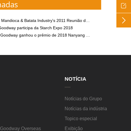
nadas


tata Industry's 2011 Reunião de Comunicação da Equipe Técnica Central de Pós-Vendas Realizada com Sucesso
oodway participa da Starch Expo 2018
anhou o prêmio de 2018 Nanyang Science and Technology Innovation Top 100 Enterprises
NOTÍCIA
Notícias do Grupo
Notícias da indústria
Topico especial
s Goodway Overseas
Exibição