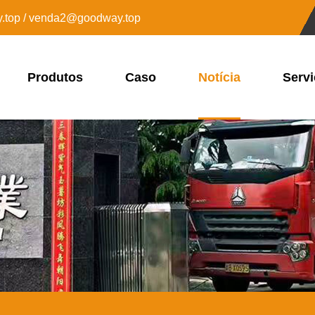
top / venda2@goodway.top
Produtos
Caso
Notícia
Servi