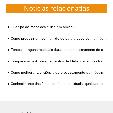
Notícias relacionadas
Que tipo de mandioca é rica em amido?
Como produzir um bom amido de batata-doce com a máquina de fazer amido de batata-doce
Fontes de águas residuais durante o processamento de amido de mandioca e análise da qualidade da água e padrões de descarga
Comparação e Análise de Custos de Eletricidade, Gás Natural, Biomassa e Outros Modos de Fornecimento de Energia no Processamento de Amido
Como melhorar a eficiência de processamento da máquina de amido de batata?
Conhecimento das fontes de águas residuais, qualidade da água e padrões de descarga necessários para processar amido de batata-doce