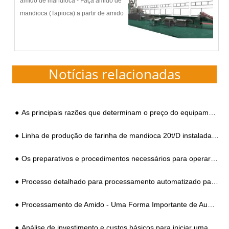
amido de mandioca - Faça amido de
mandioca (Tapioca) a partir de amido
de mandioca fresco Descrição do
processo e fluxograma: Goodway
tem desenvolvido continuamente m...
Notícias relacionadas
As principais razões que determinam o preço do equipamento de processamento de amido de batata-doce
Linha de produção de farinha de mandioca 20t/D instalada na África
Os preparativos e procedimentos necessários para operar uma planta de processamento de amido de tapioca
Processo detalhado para processamento automatizado padrão de amido de tapioca
Processamento de Amido - Uma Forma Importante de Aumentar o Valor da Mandioca
Análise de investimento e custos básicos para iniciar uma planta de processamento de amido