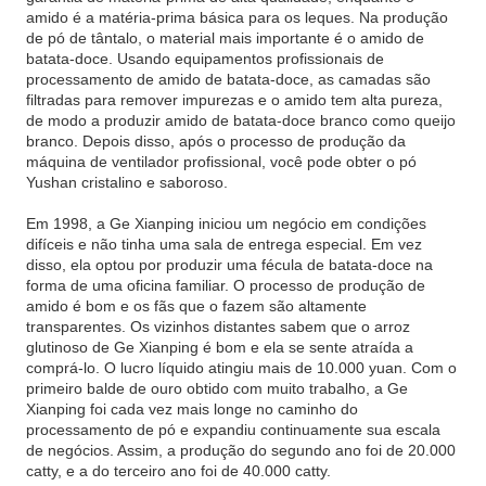
amido é a matéria-prima básica para os leques. Na produção
de pó de tântalo, o material mais importante é o amido de
batata-doce. Usando equipamentos profissionais de
processamento de amido de batata-doce, as camadas são
filtradas para remover impurezas e o amido tem alta pureza,
de modo a produzir amido de batata-doce branco como queijo
branco. Depois disso, após o processo de produção da
máquina de ventilador profissional, você pode obter o pó
Yushan cristalino e saboroso.
Em 1998, a Ge Xianping iniciou um negócio em condições
difíceis e não tinha uma sala de entrega especial. Em vez
disso, ela optou por produzir uma fécula de batata-doce na
forma de uma oficina familiar. O processo de produção de
amido é bom e os fãs que o fazem são altamente
transparentes. Os vizinhos distantes sabem que o arroz
glutinoso de Ge Xianping é bom e ela se sente atraída a
comprá-lo. O lucro líquido atingiu mais de 10.000 yuan. Com o
primeiro balde de ouro obtido com muito trabalho, a Ge
Xianping foi cada vez mais longe no caminho do
processamento de pó e expandiu continuamente sua escala
de negócios. Assim, a produção do segundo ano foi de 20.000
catty, e a do terceiro ano foi de 40.000 catty.