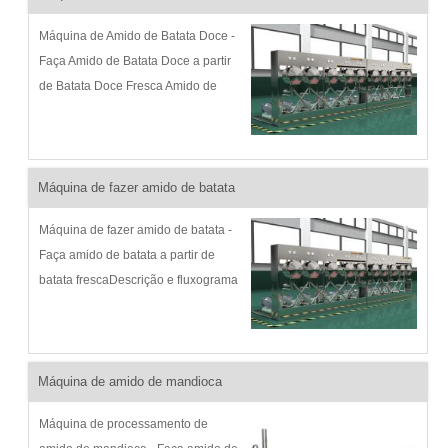
Máquina de Amido de Batata Doce -
Faça Amido de Batata Doce a partir
de Batata Doce Fresca Amido de
Batata Doce Descrição do Processo
e Fluxograma: A Goodway vem
desenvolvendo continuamente
máquina de amido de batata...
Máquina de fazer amido de batata
Máquina de fazer amido de batata -
Faça amido de batata a partir de
batata frescaDescrição e fluxograma
do processo de amido de batata:
Goodway tem desenvolvido
continuamente máquina de fazer
amido de batata desde 1991 para
Máquina de amido de mandioca
m...
Máquina de processamento de