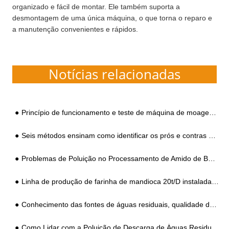
organizado e fácil de montar. Ele também suporta a
desmontagem de uma única máquina, o que torna o reparo e
a manutenção convenientes e rápidos.
Notícias relacionadas
Princípio de funcionamento e teste de máquina de moagem de mandioca
Seis métodos ensinam como identificar os prós e contras do amido de batata-doce
Problemas de Poluição no Processamento de Amido de Batata Doce em Áreas Rurais e Requisitos de Equipamentos e Tecnologia
Linha de produção de farinha de mandioca 20t/D instalada na África
Conhecimento das fontes de águas residuais, qualidade da água e padrões de descarga necessários para processar amido de batata-doce
Como Lidar com a Poluição de Descarga de Águas Residuais de Processamento de Amido de Batata-doce