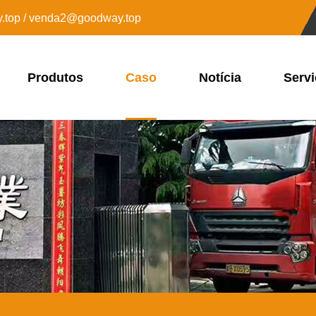
top / venda2@goodway.top
Produtos
Caso
Notícia
Servi