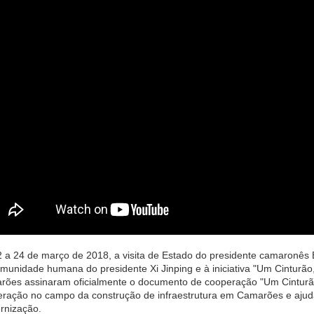
mandioca
 a 24 de março de 2018, a visita de Estado do presidente camaronês 
munidade humana do presidente Xi Jinping e à iniciativa "Um Cinturão
ões assinaram oficialmente o documento de cooperação "Um Cinturão
ração no campo da construção de infraestrutura em Camarões e ajuda
rnização.