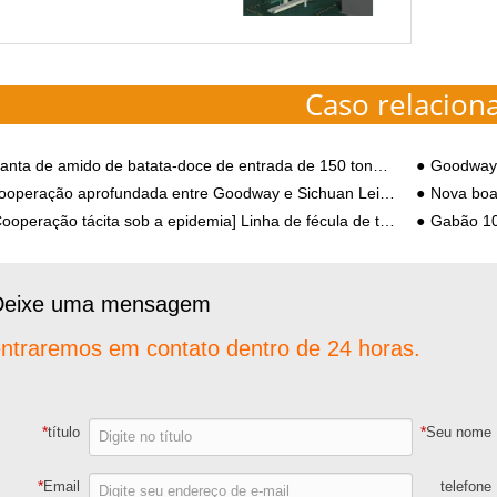
 fino, um pouco amarelado e
inzentado. Farinha de mandioca é
ferente de estrela de mandioca...
Caso relacion
anta de amido de batata-doce de entrada de 150 toneladas da China por dia
Goodway St
ooperação aprofundada entre Goodway e Sichuan Leibo
Nova boa 
operação tácita sob a epidemia] Linha de fécula de tapioca de 500kg por hora instalada na Bolívia
Gabão 100 Ton
Deixe uma mensagem
ntraremos em contato dentro de 24 horas.
*
*
título
Seu nome
*
Email
telefone