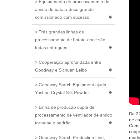
> Equipamento de processamento de
amido de batata-doce grande
comissionado com sucesso
> Três grandes linhas de
processamento de batata-doce são
todas entregues
> Cooperação aprofundada entre
Goodway e Sichuan Leibo
> Goodway Starch Equipment ajuda
Yushan Crystal Silk Powder
> Linha de produção dupla de
De 22
processamento de ventilador de amido
de co
torna-se o padrão
Camar
coope
> Goodway Starch Production Line,
mode