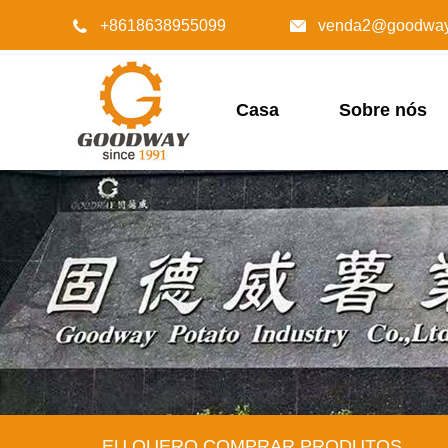
+8618638955099
venda2@goodway.


Casa
Sobre nós
EU QUERO COMPRAR PRODUTOS