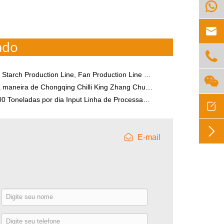


ado

arch Production Line, Fan Production Line em Shaanxi

maneira de Chongqing Chilli King Zhang Chunhua
eladas por dia Input Linha de Processamento de Farinha de Mandioca


E-mail