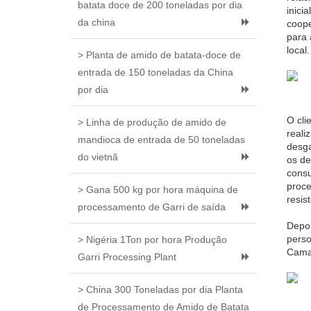
batata doce de 200 toneladas por dia
inici
da china
coope
para 
local.
> Planta de amido de batata-doce de
entrada de 150 toneladas da China
por dia
O cli
> Linha de produção de amido de
reali
mandioca de entrada de 50 toneladas
desga
do vietnã
os de
consu
proce
> Gana 500 kg por hora máquina de
resis
processamento de Garri de saída
Depoi
perso
> Nigéria 1Ton por hora Produção
Camar
Garri Processing Plant
> China 300 Toneladas por dia Planta
de Processamento de Amido de Batata