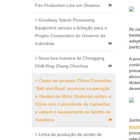
Fan Production Line em Shaanxi
> Goodway Starch Processing
Equipment venceu a licitação para o
As ca
basta
Projeto Cooperativo do Governo da
adapt
Indonésia
parti
> Nova boa maneira de Chongqing
A pro
conti
Chilli King Zhang Chunhua
prima
álcoo
> Casos de sucesso: China-Camarões
têxte
“Belt and Road” promove cooperação
desen
e clientes da África Ocidental visitam a
China com o presidente de Camarões
e visitam o equipamento de farinha de
mandioca
Junto
equi
proce
> Linha de produção de amido de
relac