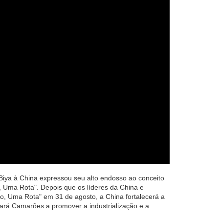
Biya à China expressou seu alto endosso ao conceito
, Uma Rota". Depois que os líderes da China e
, Uma Rota" em 31 de agosto, a China fortalecerá a
rá Camarões a promover a industrialização e a