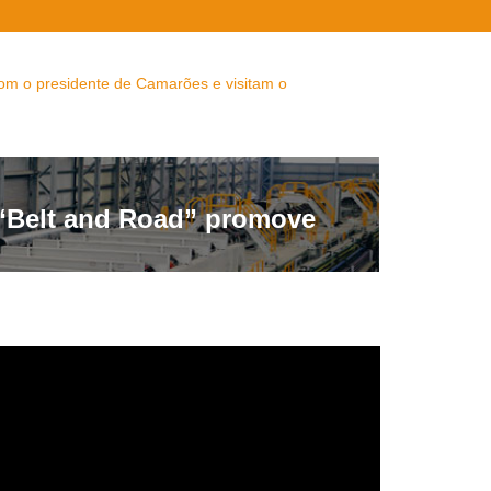
com o presidente de Camarões e visitam o
“Belt and Road” promove
ntal visitam a China com o
equipamento de farinha de