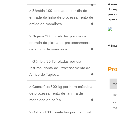
A mer
do eq
> Zâmbia 100 toneladas por dia de
para 
entrada da linha de processamento de
opera
amido de mandioca
> Nigéria 200 toneladas por dia de
entrada da planta de processamento
A ima
de amido de mandioca
> Gâmbia 30 Toneladas por dia
Insumo Planta de Processamento de
Pro
Amido de Tapioca
Má
> Camarões 500 kg por hora máquina
de processamento de farinha de
De
mandioca de saída
da
ma
> Gabão 100 Toneladas por dia Input
fa