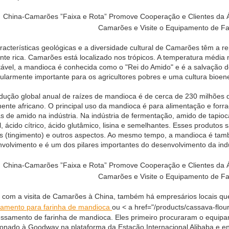
racterísticas geológicas e a diversidade cultural de Camarões têm a r
nte rica. Camarões está localizado nos trópicos. A temperatura média
ável, a mandioca é conhecida como o "Rei do Amido" e é a salvação d
cularmente importante para os agricultores pobres e uma cultura bioe
dução global anual de raízes de mandioca é de cerca de 230 milhões 
nente africano. O principal uso da mandioca é para alimentação e forr
s de amido na indústria. Na indústria de fermentação, amido de tap
l, ácido cítrico, ácido glutâmico, lisina e semelhantes. Esses produtos
is (tingimento) e outros aspectos. Ao mesmo tempo, a mandioca é ta
volvimento e é um dos pilares importantes do desenvolvimento da ind
 com a visita de Camarões à China, também há empresários locais q
pamento para farinha de mandioca
ou < a href="/products/cassava-flo
ssamento de farinha de mandioca. Eles primeiro procuraram o equip
ionado à Goodway na plataforma da Estação Internacional Alibaba e