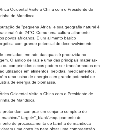
eputação de "pequena África" e sua geografia natural é
 nacional é de 24°C. Como uma cultura altamente
os povos africanos. É um alimento básico
nergética com grande potencial de desenvolvimento.
de toneladas, metade das quais é produzida no
agem. O amido de raiz é uma das principais matérias-
ioca ou comprimidos secos podem ser transformados em
 são utilizados em alimentos, bebidas, medicamentos,
mbém uma usina de energia com grande potencial de
ústria de energia de biomassa.
ue pretendem comprar um conjunto completo de
ur-machine/" target="_blank">equipamento de
amento de processamento de farinha de mandioca
 enviaram uma consulta para obter uma compreensão