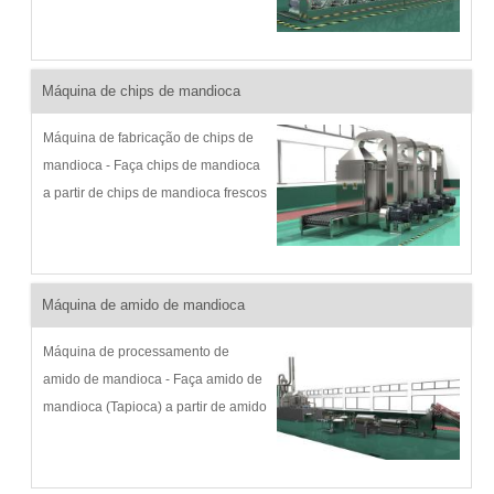
do processo de amido de batata:
Goodway tem desenvolvido
continuamente máquina de fazer
amido de batata desde 1991 para
Máquina de chips de mandioca
m...
Máquina de fabricação de chips de
mandioca - Faça chips de mandioca
a partir de chips de mandioca frescos
Descrição do processo e fluxograma:
chips de mandioca são um tipo de
chips ou fatias feitas de raízes de
mandioca frescas, como salgadinhos
Máquina de amido de mandioca
...
Máquina de processamento de
amido de mandioca - Faça amido de
mandioca (Tapioca) a partir de amido
de mandioca fresco Descrição do
processo e fluxograma: Goodway
tem desenvolvido continuamente m...