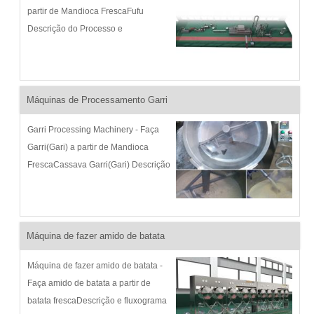
partir de Mandioca FrescaFufu
Descrição do Processo e
Fluxograma: Fufu (variantes do nome
incluem foofoo, fufuo, foufou) é um
alimento básico com raízes
profundas na história de Gana ...
Máquinas de Processamento Garri
Garri Processing Machinery - Faça
Garri(Gari) a partir de Mandioca
FrescaCassava Garri(Gari) Descrição
do Processo e Fluxograma: Garri é
uma farinha grossa seca fermentada
e gelatinizada, muito popular na
África Ocidental...
Máquina de fazer amido de batata
Máquina de fazer amido de batata -
Faça amido de batata a partir de
batata frescaDescrição e fluxograma