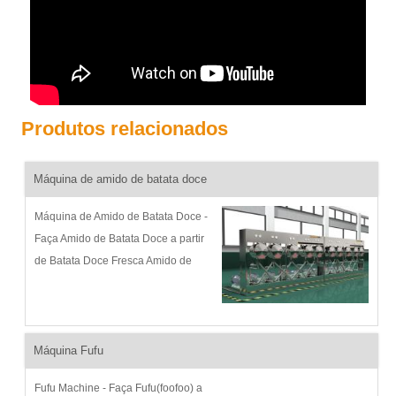
Produtos relacionados
Máquina de amido de batata doce
Máquina de Amido de Batata Doce -
Faça Amido de Batata Doce a partir
de Batata Doce Fresca Amido de
Batata Doce Descrição do Processo
e Fluxograma: A Goodway vem
desenvolvendo continuamente
máquina de amido de batata...
Máquina Fufu
Fufu Machine - Faça Fufu(foofoo) a