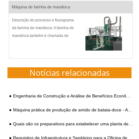
Máquina de farinha de mandioca
Descrição do processo e fluxograma
da farinha de mandioca: A farinha de
mandioca também é chamada de
farinha integral de mandioca, que é o
pó fino, um pouco amarelado e
acinzentado. Farinha de mandioca é
diferente de estrela de mandioca...
Notícias relacionadas
Engenharia de Construção e Análise de Benefícios Econômicos de Planta Profissional de Processamento de Amido de Batata
Máquina prática de produção de amido de batata-doce - A otimização de usuários de processamento de amido de pequeno e médio porte
Quais são os preparativos para estabelecer uma planta de processamento de amido?
Requisitos de Infraestrutura e Sanitários para a Oficina de Produção da Usina de Processamento de Amido de Mandioca