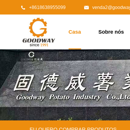
+8618638955099
venda2@goodway.


Casa
Sobre nós
EU QUERO COMPRAR PRODUTOS