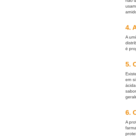
não d
usam 
amido
4. 
A umi
distr
é pro
5. 
Exist
em si
ácida
sabor
geral
6. 
A pro
farma
prote