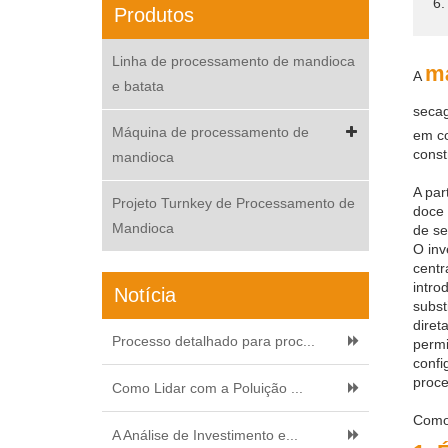
6.
Produtos
Linha de processamento de mandioca
m
A
e batata
seca
Máquina de processamento de
em co
const
mandioca
A par
Projeto Turnkey de Processamento de
doce 
Mandioca
de se
O inv
centr
intro
Notícia
subst
diret
Processo detalhado para proc...
permi
confi
proc
Como Lidar com a Poluição ...
Como 
A Análise de Investimento e...