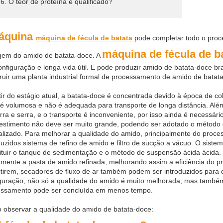
 6. O teor de proteína é qualificado?
áquina
máquina de fécula de batata
pode completar todo o proc
máquina de fécula de b
gem do amido de batata-doce. A
nfiguração e longa vida útil. E pode produzir amido de batata-doce br
ruir uma planta industrial formal de processamento de amido de batat
tir do estágio atual, a batata-doce é concentrada devido à época de c
é volumosa e não é adequada para transporte de longa distância. Além
rra e serra, e o transporte é inconveniente, por isso ainda é necessá
estimento não deve ser muito grande, podendo ser adotado o método 
alizado. Para melhorar a qualidade do amido, principalmente do pro
duzidos sistema de refino de amido e filtro de sucção a vácuo. O sist
ituir o tanque de sedimentação e o método de suspensão ácida ácida. 
amente a pasta de amido refinada, melhorando assim a eficiência do
tirem, secadores de fluxo de ar também podem ser introduzidos para 
guração, não só a qualidade do amido é muito melhorada, mas também
essamento pode ser concluída em menos tempo.
observar a qualidade do amido de batata-doce: