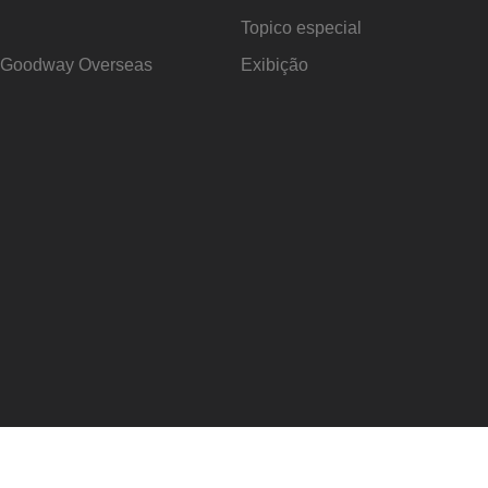
Topico especial
s Goodway Overseas
Exibição