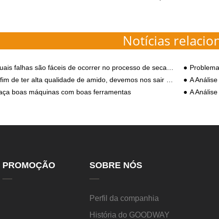
Notícias relacio
s falhas são fáceis de ocorrer no processo de secagem do processamento de amido de batata-doce? Como resolver?
Problema
im de ter alta qualidade de amido, devemos nos sair bem no desander e desassoreamento
A Análise de
aça boas máquinas com boas ferramentas
A Análise de
PROMOÇÃO
SOBRE NÓS
Perfil da companhia
História do GOODWAY