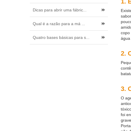
1. 
Dicas para abrir uma fábric...
Exist
sabor
pouco
Qual é a razão para a má ...
amido
copo 
Quatro bases básicas para s...
água 
2. 
Peque
contê
batat
3. 
O age
antio
tóxic
foi e
grave
Porta