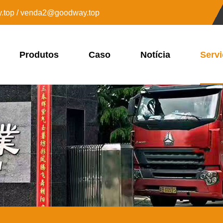
top / venda2@goodway.top
Produtos
Caso
Notícia
Servi