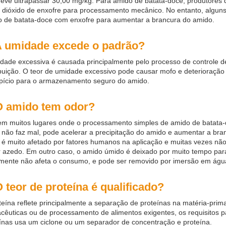
eve ultrapassar 30,00 mg/kg. Para amido de batata-doce, produtores
dióxido de enxofre para processamento mecânico. No entanto, alguns
 de batata-doce com enxofre para aumentar a brancura do amido.
A umidade excede o padrão?
dade excessiva é causada principalmente pelo processo de controle de
ibuição. O teor de umidade excessivo pode causar mofo e deterioração
pício para o armazenamento seguro do amido.
O amido tem odor?
em muitos lugares onde o processamento simples de amido de batata-
 não faz mal, pode acelerar a precipitação do amido e aumentar a br
 é muito afetado por fatores humanos na aplicação e muitas vezes não
 azedo. Em outro caso, o amido úmido é deixado por muito tempo para 
mente não afeta o consumo, e pode ser removido por imersão em ág
O teor de proteína é qualificado?
teína reflete principalmente a separação de proteínas na matéria-prima
cêuticas ou de processamento de alimentos exigentes, os requisitos p
ínas usa um ciclone ou um separador de concentração e proteína.