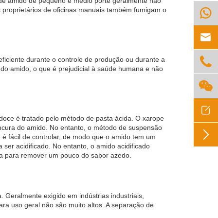
 de amido de pequeno e médio porte geralmente não
 proprietários de oficinas manuais também fumigam o



ficiente durante o controle de produção ou durante a
 do amido, o que é prejudicial à saúde humana e não


doce é tratado pelo método de pasta ácida. O xarope
ancura do amido. No entanto, o método de suspensão

 é fácil de controlar, de modo que o amido tem um
ser acidificado. No entanto, o amido acidificado
ua para remover um pouco do sabor azedo.
. Geralmente exigido em indústrias industriais,
ara uso geral não são muito altos. A separação de