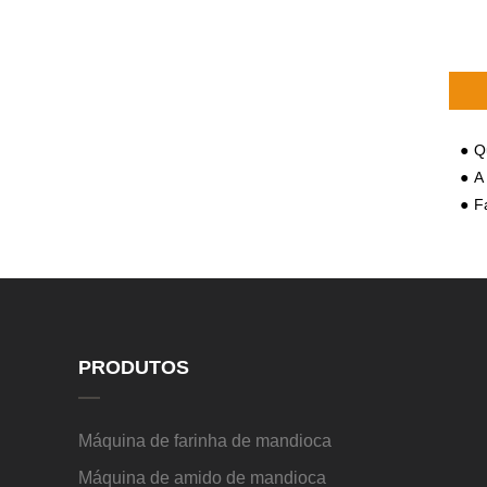
Quai
A f
F
PRODUTOS
Máquina de farinha de mandioca
Máquina de amido de mandioca