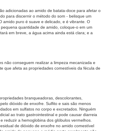
são adicionadas ao amido de batata-doce para afetar o
do para discernir o método do som - belisque um
O amido puro é suave e delicado, e é vibrante. O
ma pequena quantidade de amido, coloque-o em um
ará em breve, a água acima ainda está clara; e a
zes não conseguem realizar a limpeza mecanizada e
 que afeta as propriedades comestíveis da fécula de
 propriedades branqueadoras, descolorantes,
pelo dióxido de enxofre. Sulfito e sais são menos
idados em sulfatos no corpo e excretados. Ninguém
icial ao trato gastrointestinal e pode causar diarreia
 e reduzir a hemoglobina dos glóbulos vermelhos.
residual de dióxido de enxofre no amido comestível