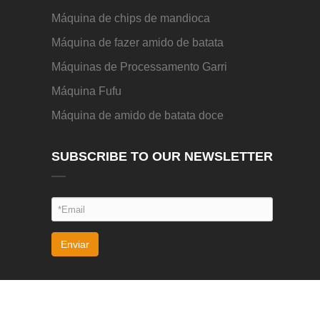
Máquina de chips de mandioca
Máquina de fazer amido de batata
Máquinas de Processamento Garri
Máquina Fufu
Máquina de amido de batata doce
SUBSCRIBE TO OUR NEWSLETTER
Enviar