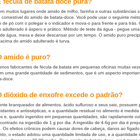
É fécula de batata doce pura?
em muitos lugares onde amido de milho, farinha e outras substâncias 
 comestível do amido de batata-doce. Você pode usar o seguinte méto
 de pó com o polegar e o indicador e mova-o para frente e para trás. 
 adulterado é áspero e prático. Método de teste da água - pegue u
de água, mexa e deixe descansar por um tempo. O amido puro precipit
acima do amido adulterado é turva.
O amido é puro?
nos fabricantes de fécula de batata em pequenas oficinas muitas ve
m uma grande quantidade de sedimentos, que é um aspecto importante
a-doce.
O dióxido de enxofre excede o padrão?
nte branqueador de alimentos, ácido sulfuroso e seus sais, possuem
xidantes e antissépticas, e a quantidade residual no alimento é medida 
os e, quando ingeridos em pequenas quantidades, são rapidamente ox
ncontrado na ingestão de 1 g por dia. A ingestão de 4-6g por dia é prejud
. Os efeitos crônicos podem causar dores de cabeça, danos ao fígado
nto, o estado adotou uma quantidade limitada de uso, e a quantidade 