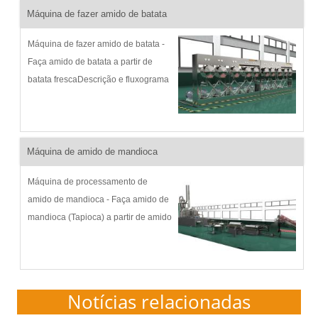
máquina de amido de batata...
Máquina de fazer amido de batata
Máquina de fazer amido de batata -
Faça amido de batata a partir de
batata frescaDescrição e fluxograma
do processo de amido de batata:
Goodway tem desenvolvido
continuamente máquina de fazer
amido de batata desde 1991 para
Máquina de amido de mandioca
m...
Máquina de processamento de
amido de mandioca - Faça amido de
mandioca (Tapioca) a partir de amido
de mandioca fresco Descrição do
processo e fluxograma: Goodway
tem desenvolvido continuamente m...
Notícias relacionadas