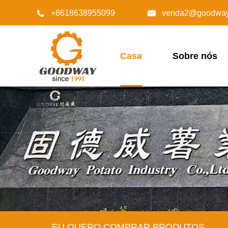
+8618638955099
venda2@goodway.


Casa
Sobre nós
EU QUERO COMPRAR PRODUTOS