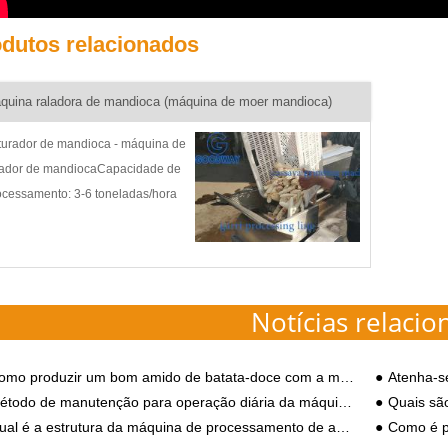
dutos relacionados
quina raladora de mandioca (máquina de moer mandioca)
iturador de mandioca - máquina de
lador de mandiocaCapacidade de
ocessamento: 3-6 toneladas/hora
bito de aplicação: Ralar a
ndioca em pastaIntrodução do
oduto: Máquina de ralador de
ndioca, máquina de ralar de
Notícias relacio
ndioca, máquina de ralar de m
mo produzir um bom amido de batata-doce com a máquina de fazer amido de batata-doce
Atenha-se a estes
odo de manutenção para operação diária da máquina de processamento de farinha de mandioca
Quais são as vantage
ual é a estrutura da máquina de processamento de amido?
Como é produzido o 