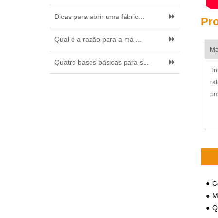
Dicas para abrir uma fábric...
Pro
Qual é a razão para a má ...
Má
Quatro bases básicas para s...
Tr
ra
pr
Âm
ma
pr
ma
ma
Co
Mét
Q