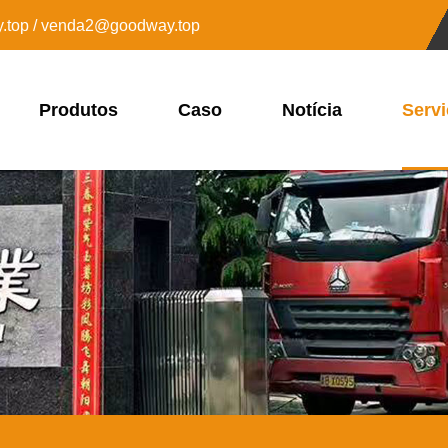
top / venda2@goodway.top
Produtos
Caso
Notícia
Servi