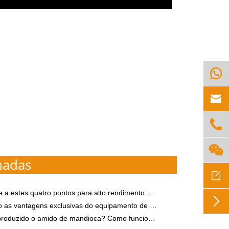




nadas

 quatro pontos para alto rendimento no período de pico de crescimento da batata-doce

ns exclusivas do equipamento de amido automático adequado para construção de fábrica em grande escala?
amido de mandioca? Como funciona o equipamento moderno de processamento de amido de mandioca?