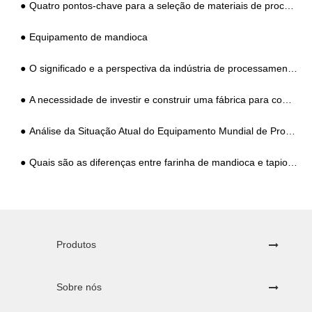
Quatro pontos-chave para a seleção de materiais de processamento de amido de batata-doce
Equipamento de mandioca
O significado e a perspectiva da indústria de processamento de amido de batata-doce
A necessidade de investir e construir uma fábrica para comprar um conjunto completo de equipamentos de processamento de amido de batata-doce
Análise da Situação Atual do Equipamento Mundial de Processamento de Amido de Mandioca
Quais são as diferenças entre farinha de mandioca e tapioca?
Produtos
Sobre nós